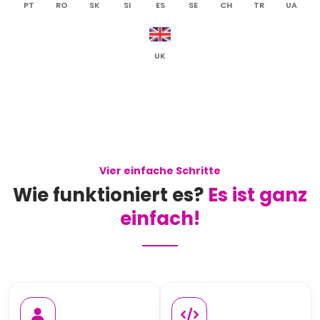
PT
RO
SK
SI
ES
SE
CH
TR
UA
UK
Vier einfache Schritte
Wie funktioniert es?
Es ist ganz
einfach!