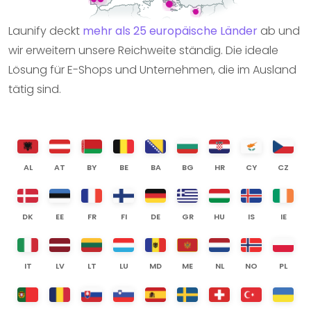
Launify deckt
mehr als 25 europäische Länder
ab und
wir erweitern unsere Reichweite ständig. Die ideale
Lösung für E-Shops und Unternehmen, die im Ausland
tätig sind.
AL
AT
BY
BE
BA
BG
HR
CY
CZ
DK
EE
FR
FI
DE
GR
HU
IS
IE
IT
LV
LT
LU
MD
ME
NL
NO
PL