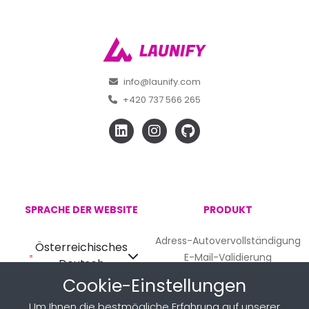
info@launify.com
+420 737 566 265
SPRACHE DER WEBSITE
PRODUKT
Adress-Autovervollständigung
Österreichisches
E-Mail-Validierung
Deutsch
Telefonvalidierung
Cookie-Einstellungen
Firmenvorschlag
Um Ihnen die bestmögliche Erfahrung auf unserer
Preise