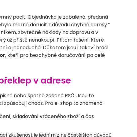
emný pocit. Objednávka je zabalená, předaná
 nebylo možné doručit z důvodu chybné adresy.“
zníkem, zbytečné náklady na dopravu a v
rý už příště nenakoupí. Přitom řešení, které
ní a jednoduché. Důkazem jsou i takoví hráči
or
, kteří pro bezchybné doručování po celé
řeklep v adrese
popisné nebo špatně zadané PSČ. Jsou to
zci způsobují chaos. Pro e-shop to znamená:
ní, skladování vráceného zboží a čas
í zkušenost je jedním z nejčastějších důvodů,