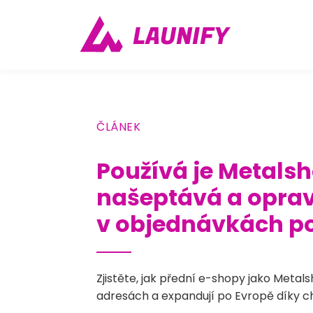
ČLÁNEK
Používá je Metalsho
našeptává a oprav
v objednávkách po
Zjistěte, jak přední e-shopy jako Metal
adresách a expandují po Evropě díky c