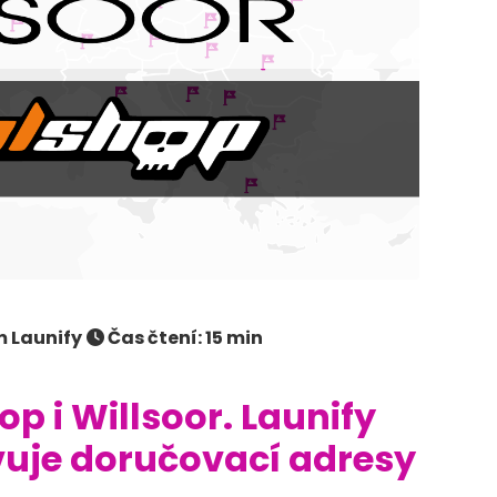
m Launify
Čas čtení: 15 min
p i Willsoor. Launify
uje doručovací adresy