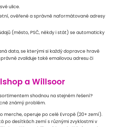
vé ulice.
etní, ověřené a správně naformátované adresy
údajů (město, PSČ, někdy i stát) se automaticky
aná data, se kterými si každý dopravce hravě
správně zvaliduje také emailovou adresu či
alshop a Willsoor
m sortimentem shodnou na stejném řešení?
obecně známý problém.
ho merche, operuje po celé Evropě (20+ zemí).
tá po desítkách zemí s různými zvyklostmi v