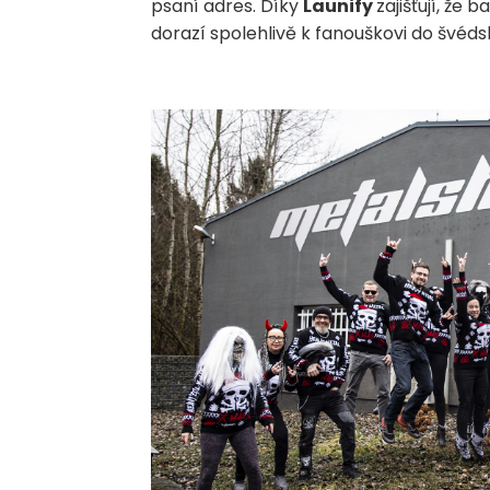
psaní adres. Díky
Launify
zajišťují, že
dorazí spolehlivě k fanouškovi do švédsk