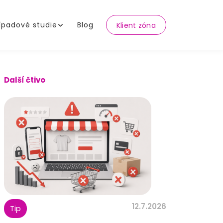
ípadové studie
Blog
Klient zóna
Další čtivo
12.7.2026
Tip