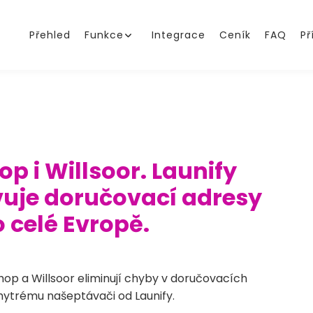
Přehled
Funkce
Integrace
Ceník
FAQ
Př
p i Willsoor. Launify
uje doručovací adresy
 celé Evropě.
shop a Willsoor eliminují chyby v doručovacích
hytrému našeptávači od Launify.