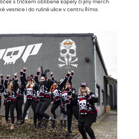
 balíček s tričkem oblíbené kapely či jiný merch
é vesnice i do rušné ulice v centru Říma.