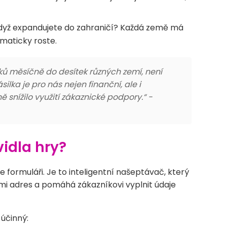
dyž expandujete do zahraničí? Každá země má
amaticky roste.
íků měsíčně do desítek různých zemí, není
lka je pro nás nejen finanční, ale i
 snížilo využití zákaznické podpory.“ -
idla hry?
ve formuláři. Je to inteligentní našeptávač, který
i adres a pomáhá zákazníkovi vyplnit údaje
 účinný: