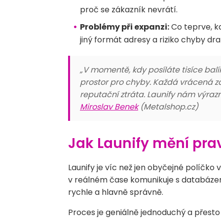
proč se zákazník nevrátí.
Problémy při expanzi:
Co teprve, k
jiný formát adresy a riziko chyby dr
„V momentě, kdy posíláte tisíce bal
prostor pro chyby. Každá vrácená zási
reputační ztráta. Launify nám výrazně
Miroslav Benek
(Metalshop.cz)
Jak Launify mění prav
Launify je víc než jen obyčejné políčko 
v reálném čase komunikuje s databázem
rychle a hlavně správně.
Proces je geniálně jednoduchý a přesto