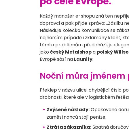
po celé Evropě.
Každý manažer e-shopu zná ten nepříj
dopravci a pak přijde zpráva: „Zásilku
Následuje kolečko komunikace se záka
nejhorším případě i zklamaný klient, kte
těmto problémům předchází, je elegant
jako
český Metalshop
a
polský Willso
Evropě sází na
Launify
.
Noční můra jménem p
Překlep v názvu ulice, chybějící číslo 
drobnosti, které ale v logistickém řetě
Zvýšené náklady:
Opakované doruče
zaměstnanců stojí peníze.
Ztráta zákazníka:
Špatná doručovac