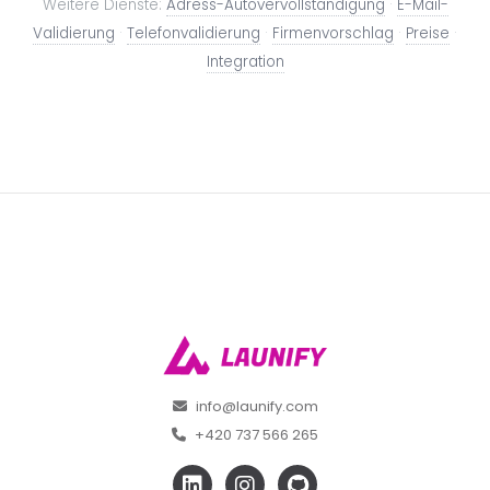
Weitere Dienste:
Adress-Autovervollständigung
·
E-Mail-
Validierung
·
Telefonvalidierung
·
Firmenvorschlag
·
Preise
·
Integration
info@launify.com
+420 737 566 265