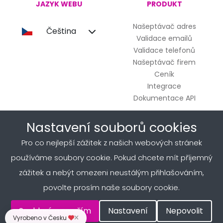
JAZYK WEBU
PRODUKT
Našeptávač adres
Čeština
Validace emailů
Validace telefonů
Našeptávač firem
Ceník
Integrace
Dokumentace API
Nastavení souborů cookies
INFORMACE
SPOLEČNOST
Pro co nejlepší zážitek z našich webových stránek
Obchodní podmínky
O nás
používáme soubory cookie. Pokud chcete mít příjemný
Ochrana osobních údajů
Kontakt
zážitek a nebýt omezeni neustálým přihlašováním,
Obchodní podmínky - Mobilní
Blog
povolte prosím naše soubory cookie.
aplikace
FAQ
Případová studie
Souhlasím se vším
Nastavení
Nepovolit
Sportparadise
Vyrobeno v Česku