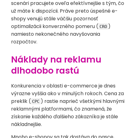
scenári pracujete oveľa efektívnejšie s tým, čo
už máte k dispozícii. Práve preto úspešné e-
shopy venujú stále väčšiu pozornosť
optimalizácii konverzného pomeru (
)
CRO
namiesto nekonečného navyšovania
rozpočtov.
Náklady na reklamu
dlhodobo rastú
Konkurencia v oblasti e-commerce je dnes
výrazne vyššia ako v minulých rokoch. Cena za
preklik (
) rastie naprieč všetkými hlavnými
CPC
reklamnými platformami, čo znamená, že
získanie každého ďalšieho zákazníka je stále
nákladnejšie.
Mnoho e-shopov sa tak dostáva do pasce,