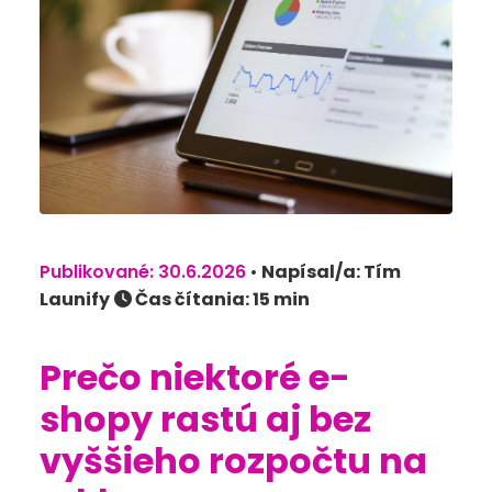
Publikované: 30.6.2026
•
Napísal/a: Tím
Launify
Čas čítania: 15 min
Prečo niektoré e-
shopy rastú aj bez
vyššieho rozpočtu na