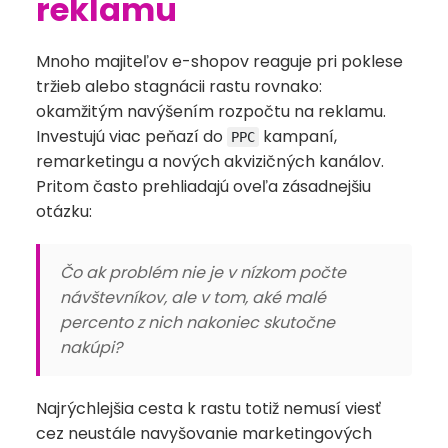
reklamu
Mnoho majiteľov e-shopov reaguje pri poklese
tržieb alebo stagnácii rastu rovnako:
okamžitým navýšením rozpočtu na reklamu.
Investujú viac peňazí do
kampaní,
PPC
remarketingu a nových akvizičných kanálov.
Pritom často prehliadajú oveľa zásadnejšiu
otázku:
Čo ak problém nie je v nízkom počte
návštevníkov, ale v tom, aké malé
percento z nich nakoniec skutočne
nakúpi?
Najrýchlejšia cesta k rastu totiž nemusí viesť
cez neustále navyšovanie marketingových