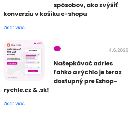
spôsobov, ako zvýšiť
konverziu v košíku e-shopu
Zistiť viac
4.6.2026
Našepkávač adries
ľahko a rýchlo je teraz
dostupný pre Eshop-
rychle.cz & .sk!
Zistiť viac