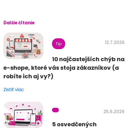
Ďalšie čítanie
12.7.2026
Tip
10 najčastejších chýb na
e-shope, ktoré vás stoja zákazníkov (a
robíte ich aj vy?)
Zistiť viac
25.6.2026
5 osvedčených